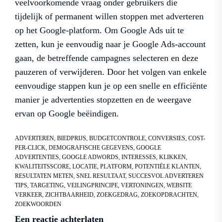
veelvoorkomende vraag onder gebruikers die
tijdelijk of permanent willen stoppen met adverteren
op het Google-platform. Om Google Ads uit te
zetten, kun je eenvoudig naar je Google Ads-account
gaan, de betreffende campagnes selecteren en deze
pauzeren of verwijderen. Door het volgen van enkele
eenvoudige stappen kun je op een snelle en efficiënte
manier je advertenties stopzetten en de weergave
ervan op Google beëindigen.
ADVERTEREN
,
BIEDPRIJS
,
BUDGETCONTROLE
,
CONVERSIES
,
COST-
PER-CLICK
,
DEMOGRAFISCHE GEGEVENS
,
GOOGLE
ADVERTENTIES
,
GOOGLE ADWORDS
,
INTERESSES
,
KLIKKEN
,
KWALITEITSSCORE
,
LOCATIE
,
PLATFORM
,
POTENTIËLE KLANTEN
,
RESULTATEN METEN
,
SNEL RESULTAAT
,
SUCCESVOL ADVERTEREN
TIPS
,
TARGETING
,
VEILINGPRINCIPE
,
VERTONINGEN
,
WEBSITE
VERKEER
,
ZICHTBAARHEID
,
ZOEKGEDRAG
,
ZOEKOPDRACHTEN
,
ZOEKWOORDEN
Een reactie achterlaten