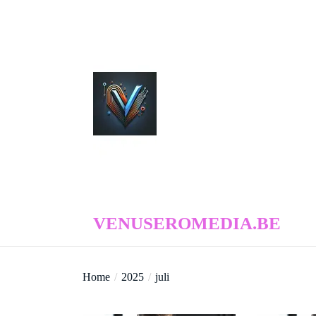
Skip
to
the
content
venuseromedia.be
VENUSEROMEDIA.BE
Home
2025
juli