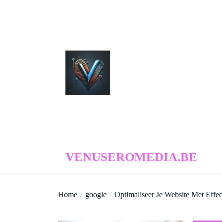
Skip
to
the
content
venuseromedia.be
VENUSEROMEDIA.BE
Home
google
Optimaliseer Je Website Met Effe