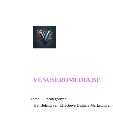
Skip
to
the
content
venuseromedia.be
VENUSEROMEDIA.BE
Home
Uncategorized
Het Belang van Effectieve Digitale Marketing e