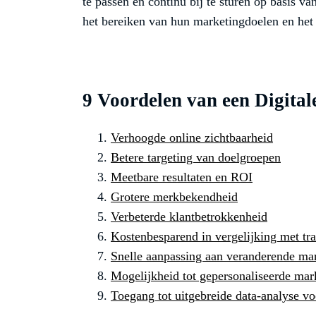
te passen en continu bij te sturen op basis va
het bereiken van hun marketingdoelen en het 
9 Voordelen van een Digital
Verhoogde online zichtbaarheid
Betere targeting van doelgroepen
Meetbare resultaten en ROI
Grotere merkbekendheid
Verbeterde klantbetrokkenheid
Kostenbesparend in vergelijking met tra
Snelle aanpassing aan veranderende m
Mogelijkheid tot gepersonaliseerde ma
Toegang tot uitgebreide data-analyse vo