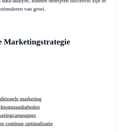
n data-analyse, kunnen bedrijven succesvol zijn in
stimuleren van groei.
e Marketingstrategie
ditionele marketing
arktomstandigheden
rketingcampagnes
or continue optimalisatie