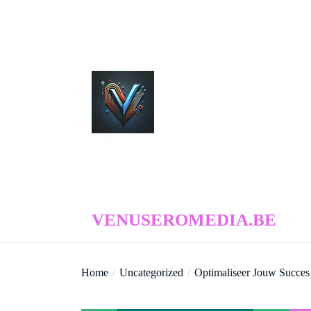
Skip
to
the
content
venuseromedia.be
VENUSEROMEDIA.BE
Home
Uncategorized
Optimaliseer Jouw Succes 