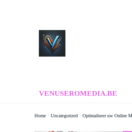
Skip
to
the
content
venuseromedia.be
VENUSEROMEDIA.BE
Home
Uncategorized
Optimaliseer uw Online M