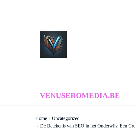
Skip
to
the
content
venuseromedia.be
VENUSEROMEDIA.BE
Home
Uncategorized
De Betekenis van SEO in het Onderwijs: Een Cru