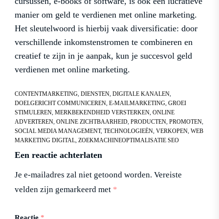
cursussen, e-books of software, is ook een lucratieve
manier om geld te verdienen met online marketing.
Het sleutelwoord is hierbij vaak diversificatie: door
verschillende inkomstenstromen te combineren en
creatief te zijn in je aanpak, kun je succesvol geld
verdienen met online marketing.
CONTENTMARKETING
,
DIENSTEN
,
DIGITALE KANALEN
,
DOELGERICHT COMMUNICEREN
,
E-MAILMARKETING
,
GROEI
STIMULEREN
,
MERKBEKENDHEID VERSTERKEN
,
ONLINE
ADVERTEREN
,
ONLINE ZICHTBAARHEID
,
PRODUCTEN
,
PROMOTEN
,
SOCIAL MEDIA MANAGEMENT
,
TECHNOLOGIEËN
,
VERKOPEN
,
WEB
MARKETING DIGITAL
,
ZOEKMACHINEOPTIMALISATIE SEO
Een reactie achterlaten
Je e-mailadres zal niet getoond worden.
Vereiste
velden zijn gemarkeerd met
*
Reactie
*