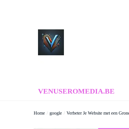
Skip
to
the
content
venuseromedia.be
VENUSEROMEDIA.BE
Home
google
Verbeter Je Website met een Gro