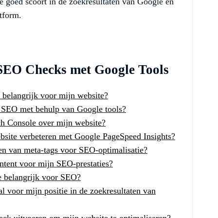
e goed scoort in de zoekresultaten van Google en
tform.
 SEO Checks met Google Tools
belangrijk voor mijn website?
p SEO met behulp van Google tools?
ch Console over mijn website?
ebsite verbeteren met Google PageSpeed Insights?
ren van meta-tags voor SEO-optimalisatie?
ontent voor mijn SEO-prestaties?
ze belangrijk voor SEO?
l voor mijn positie in de zoekresultaten van
ck uitvoeren om mijn website te optimaliseren?