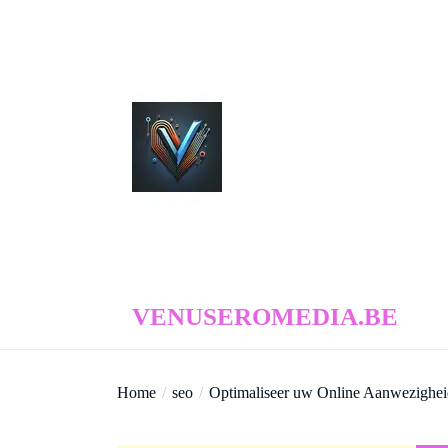
Skip
to
the
content
venuseromedia.be
VENUSEROMEDIA.BE
Home
seo
Optimaliseer uw Online Aanwezighe