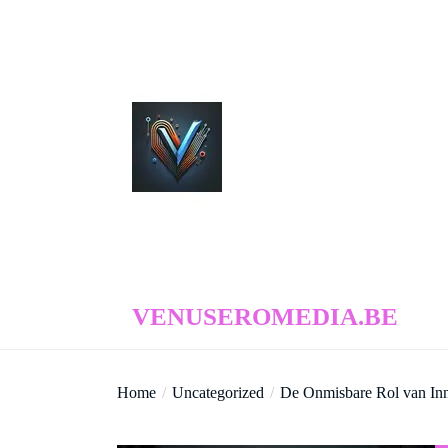
Skip
to
the
content
venuseromedia.be
VENUSEROMEDIA.BE
Home
Uncategorized
De Onmisbare Rol van Inn