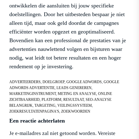
ontwikkelen die aansluiten bij jouw specifieke
doelstellingen. Door het uitbesteden bespaar je niet
alleen tijd, maar ook geld doordat de campagnes
efficiënter worden opgezet en geoptimaliseerd.
Bovendien kan een professional de prestaties van je
advertenties nauwlettend volgen en bijsturen waar
nodig, wat leidt tot betere resultaten en een hoger
rendement op je investering.
ADVERTEERDERS
,
DOELGROEP
,
GOOGLE ADWORDS
,
GOOGLE
ADWORDS ADVERTENTIE
,
LEADS GENEREREN
,
MARKETINGINSTRUMENT
,
METING EN ANALYSE
,
ONLINE
ZICHTBAARHEID
,
PLATFORM
,
RESULTAAT
,
SEO-ANALYSE
BELANGRIJK
,
TARGETING
,
VEILINGSSYSTEEM
,
ZOEKRESULTATENPAGINA'S
,
ZOEKWOORDEN
Een reactie achterlaten
Je e-mailadres zal niet getoond worden.
Vereiste